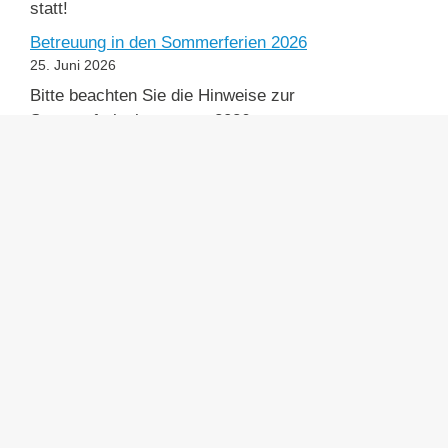
statt!
Betreuung in den Sommerferien 2026
25. Juni 2026
Bitte beachten Sie die Hinweise zur
Sommerferienbetreuung 2026.
Tag der offenen Schule am 19.06.2026
20. Mai 2026
Wir werden unsere Türen zum ersten Mal am
19.06.2026 öffnen, sodass wir Ihnen endlich einen
Blick in unsere Schule bieten können. Bitte melden
Sie sich unter www.senbjf-events.berlin/rundgang-
05G33 an, wenn Sie teilnehmen möchten.
Kontakt