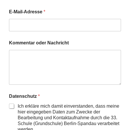
E-Mail-Adresse
*
o
Kommentar oder Nachricht
d
e
r
K
o
m
m
e
n
t
Datenschutz
*
a
r
Ich erkläre mich damit einverstanden, dass meine
E
hier eingegeben Daten zum Zwecke der
-
Bearbeitung und Kontaktaufnahme durch die 33.
M
Schule (Grundschule) Berlin-Spandau verarbeitet
a
werden.