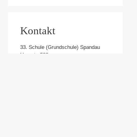
Kontakt
33. Schule (Grundschule) Spandau
Heerstr. 580
13591 Berlin
Telefon:
0160-1551157
sekretariat@05g33.schule.berlin.de