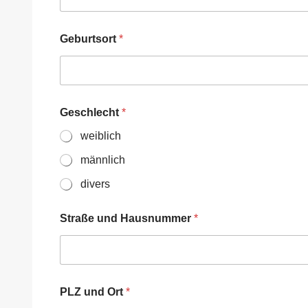
Geburtsort
*
Geschlecht
*
weiblich
männlich
divers
E
Straße und Hausnummer
*
r
z
i
e
h
u
PLZ und Ort
*
n