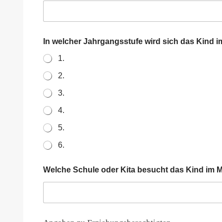
g
s
b
e
r
In welcher Jahrgangsstufe wird sich das Kind 
e
1.
c
h
2.
t
i
3.
g
t
4.
e
n
5.
K
i
6.
t
a
Welche Schule oder Kita besucht das Kind im
z
w
e
i
t
e