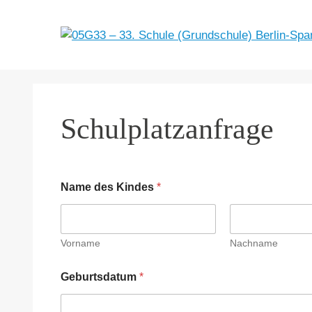
Zum
Inhalt
springen
Schulplatzanfrage
Name des Kindes
*
Vorname
Nachname
Geburtsdatum
*