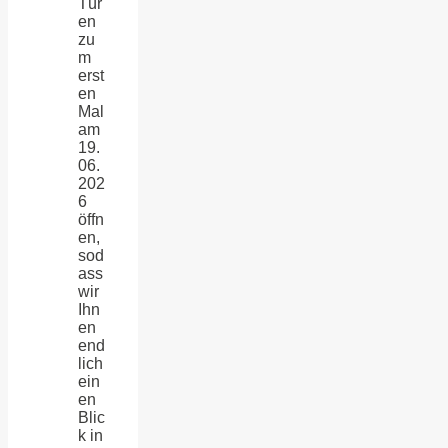
Tür
en
zu
m
erst
en
Mal
am
19.
06.
202
6
öffn
en,
sod
ass
wir
Ihn
en
end
lich
ein
en
Blic
k in