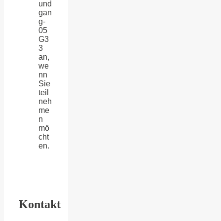
und
gan
g-
05
G3
3
an,
we
nn
Sie
teil
neh
me
n
mö
cht
en.
Kontakt