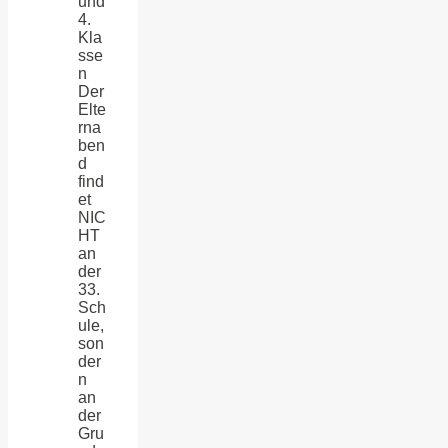
und
4.
Kla
sse
n
Der
Elte
rna
ben
d
find
et
NIC
HT
an
der
33.
Sch
ule,
son
der
n
an
der
Gru