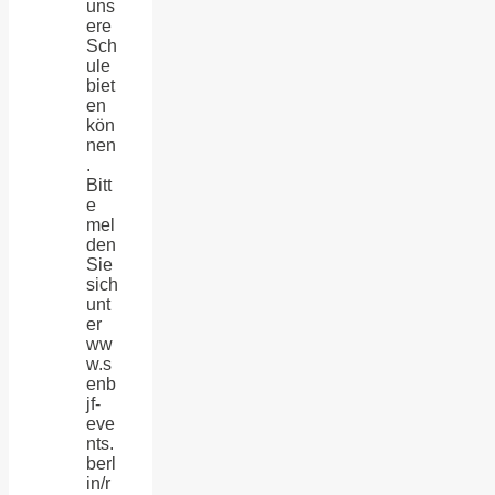
uns
ere
Sch
ule
biet
en
kön
nen
.
Bitt
e
mel
den
Sie
sich
unt
er
ww
w.s
enb
jf-
eve
nts.
berl
in/r