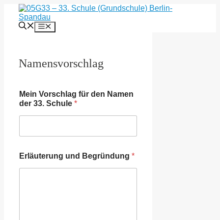
Zum
Inhalt
springen
Menü
Namensvorschlag
Mein Vorschlag für den Namen
der 33. Schule
*
u
Erläuterung und Begründung
*
n
d
N
a
m
e
n