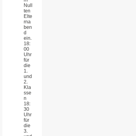
Null
ten
Elte
rna
ben
d
ein.
18:
00
Uhr
für
die
1.
und
2.
Kla
sse
n
18:
30
Uhr
für
die
3.