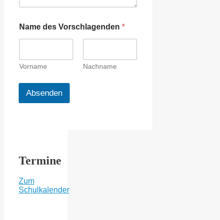
M
e
i
Name des Vorschlagenden
*
n
Vorname
Nachname
Absenden
Termine
Zum
Schulkalender